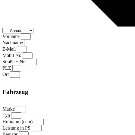
Vorname
Nachname
E-Mail
Mobil-Nr.
Straße + Nr.
PLZ
Ort
Fahrzeug
Marke
Typ
Hubraum (ccm)
Leistung in PS
Baujahr