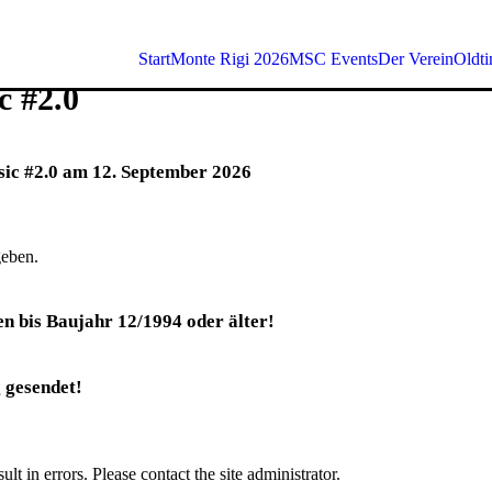
Start
Monte Rigi 2026
MSC Events
Der Verein
Oldti
c #2.0
sic #2.0 am 12. September 2026
geben.
en bis Baujahr 12/1994 oder älter!
 gesendet!
t in errors. Please contact the site administrator.