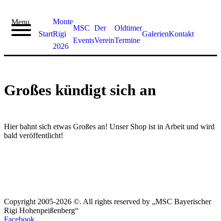
Zum
Inhalt
Monte
Menu
springen
MSC
Der
Oldtimer
START
Start
Rigi
Galerien
Kontakt
Events
Verein
Termine
MONTE
2026
RIGI
2026
MSC
Großes kündigt sich an
EVENTS
DER
VEREIN
OLDTIMER
Hier bahnt sich etwas Großes an! Unser Shop ist in Arbeit und wird
TERMINE
bald veröffentlicht!
GALERIEN
KONTAKT
Copyright 2005-2026 ©. All rights reserved by „MSC Bayerischer
Rigi Hohenpeißenberg“
Facebook